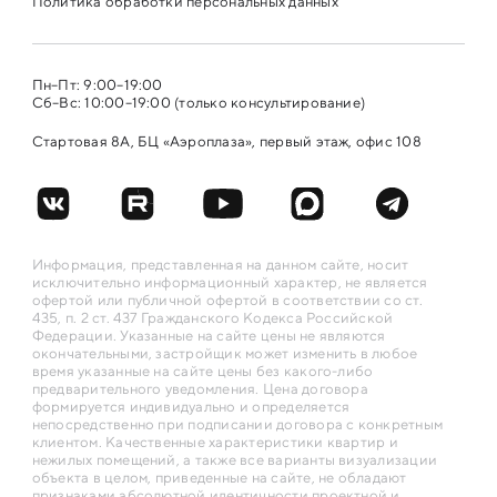
Политика обработки персональных данных
Пн–Пт: 9:00–19:00
Сб–Вс: 10:00–19:00 (только консультирование)
Стартовая 8А, БЦ «Аэроплаза», первый этаж, офис 108
Информация, представленная на данном сайте, носит
исключительно информационный характер, не является
офертой или публичной офертой в соответствии со ст.
435, п. 2 ст. 437 Гражданского Кодекса Российской
Федерации. Указанные на сайте цены не являются
окончательными, застройщик может изменить в любое
время указанные на сайте цены без какого-либо
предварительного уведомления. Цена договора
формируется индивидуально и определяется
непосредственно при подписании договора с конкретным
клиентом. Качественные характеристики квартир и
нежилых помещений, а также все варианты визуализации
объекта в целом, приведенные на сайте, не обладают
признаками абсолютной идентичности проектной и