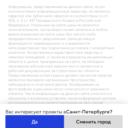
Информация, представленная на данном сайте, носит
исключительно информационный характер, не является
офертой или публичной офертой в соответствии со ст.
435, п. 2 ст. 437 Гражданского Кодекса Российской
Федерации. Указанные на сайте цены не являются
окончательными, застройщик может изменить в любое
время указанные на сайте цены без какого-либо
предварительного уведомления. Цена договора
формируется индивидуально и определяется
непосредственно при подписании договора с конкретным
клиентом. Качественные характеристики квартир и
нежилых помещений, а также все варианты визуализации
объекта в целом, приведенные на сайте, не обладают
признаками абсолютной идентичности проектной и
рабочей документации на строительство объекта.
Представленные иллюстрации дизайн-проектов квартир
являются примером организации пространства,
меблировки и сочетания цветов. Изображения на
фотографиях и рисунках могут отличаться от реального
объекта. Часть информации на данном сайте относится к
прошлому и возможно устарела, такая информация должна
восприниматься как предоставленная на дату своей
первичной публикации
Вас интересуют проекты в
Санкт-Петербурге?
Да
Сменить город
© LEGENDA intelligent Development 2026